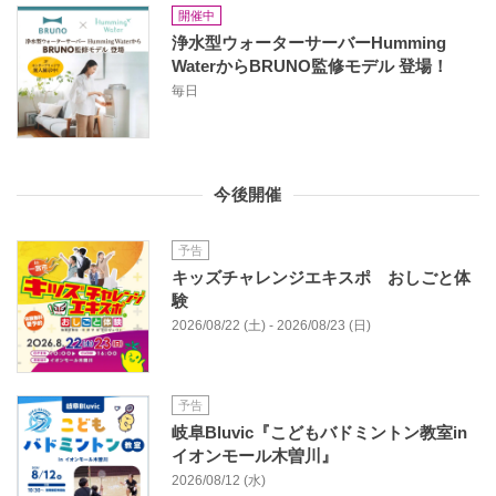
開催中
浄水型ウォーターサーバーHumming
WaterからBRUNO監修モデル 登場！
毎日
今後開催
予告
キッズチャレンジエキスポ おしごと体
験
2026/08/22 (土) - 2026/08/23 (日)
予告
岐阜Bluvic『こどもバドミントン教室in
イオンモール木曽川』
2026/08/12 (水)