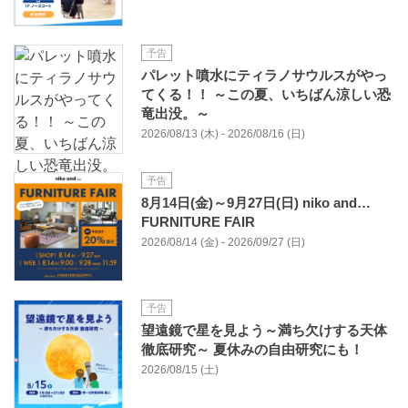
予告
パレット噴水にティラノサウルスがやっ
てくる！！ ～この夏、いちばん涼しい恐
竜出没。～
2026/08/13 (木) - 2026/08/16 (日)
予告
8月14日(金)～9月27日(日) niko and…
FURNITURE FAIR
2026/08/14 (金) - 2026/09/27 (日)
予告
望遠鏡で星を見よう～満ち欠けする天体
徹底研究～ 夏休みの自由研究にも！
2026/08/15 (土)