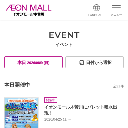
メニュー
LANGUAGE
EVENT
イベント
本日
日付から選択
2026/08/9 (日)
本日開催中
全
21
件
開催中
イオンモール木曽川にパレット噴水出
現！
2026/04/25 (土) -